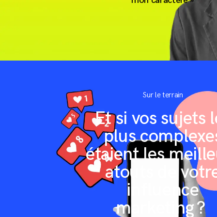
mon caractère »
Sur le terrain
Et si vos sujets 
plus complexe
étaient les meill
atouts de votr
influence
marketing ?