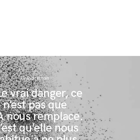
Grand témoin
Le vrai danger, ce
n’est pas que
IA nous remplace.
’est qu’elle nous
abitue à ne plus