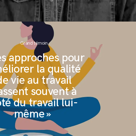
S'inscrire à la newsletter
Grand témoin
es approches pour
éliorer la qualité
de vie au travail
assent souvent à
té du travail lui-
même »