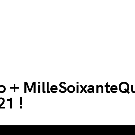
o + MilleSoixanteQu
21 !