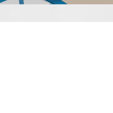
RSE
’agence reçoit le
abel RSE Agences
Actives