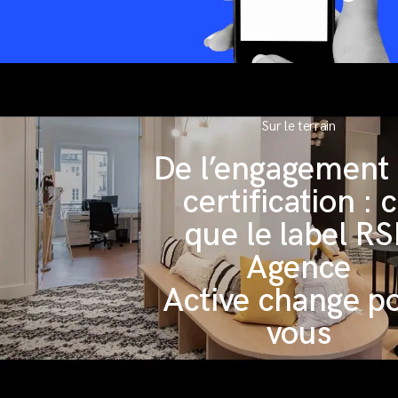
Sur le terrain
De l’engagement 
certification : 
que le label R
Agence
Active change p
vous