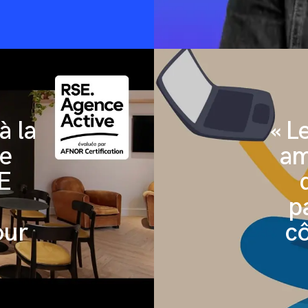
andContact
Conditions Générales de
à la
« L
Mentions légales
Vente
ce
am
SE
p
our
cô