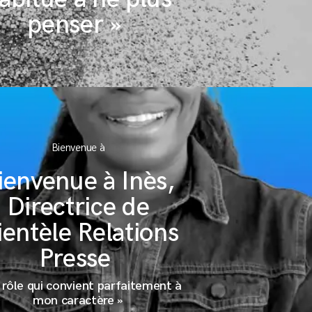
penser »
Bienvenue à
ienvenue à Inès,
Directrice de
ientèle Relations
Presse
 rôle qui convient parfaitement à
mon caractère »