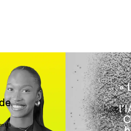
« 
 de
l’
C
ent à
h