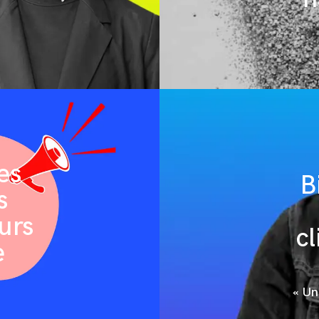
les
B
s
andCo
eurs
cl
andClients
e
andNews
« Un