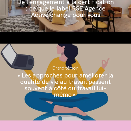
De l’engagement à la certification
: ce que le label RSE Agence
Active change pour vous
Grand témoin
« Les approches pour améliorer la
qualité de vie au travail passent
souvent à côté du travail lui-
andCo
même »
andClients
andNews
andContact