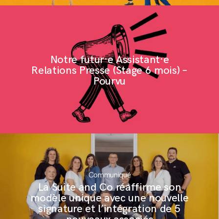
Notre futur·e Assistant·e
Relations Presse (Stage 6 mois) –
Pourvu
Communiqué
La Suite and Co réaffirme son
modèle unique avec une nouvelle
signature et l’intégration de 5