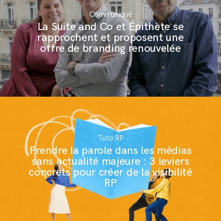
Communiqué
La Suite and Co et Épithète se
rapprochent et proposent une
offre de branding renouvelée
Tuto RP
Prendre la parole dans les médias
sans actualité majeure : 3 leviers
concrets pour créer de la visibilité
RP