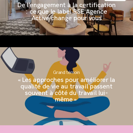
De l’engagement à la certification
: ce que le label RSE Agence
Active change pour vous
Grand témoin
« Les approches pour améliorer la
qualité de vie au travail passent
souvent à côté du travail lui-
même »