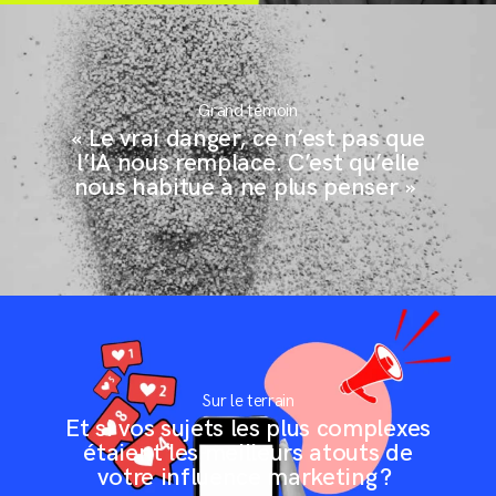
Grand témoin
« Le vrai danger, ce n’est pas que
l’IA nous remplace. C’est qu’elle
nous habitue à ne plus penser »
Sur le terrain
Et si vos sujets les plus complexes
étaient les meilleurs atouts de
votre influence marketing ?