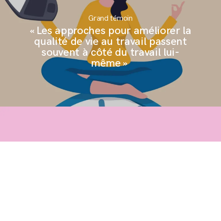
Grand témoin
« Les approches pour améliorer la
qualité de vie au travail passent
souvent à côté du travail lui-
même »
Journée Agences Ouvertes :
retrouvons-nous le 24 mars !