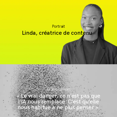
andNews
andContact
S'inscrire à la newsletter
Portrait
Linda, créatrice de contenu
Mentions légales
Grand témoin
« Le vrai danger, ce n’est pas que
l’IA nous remplace. C’est qu’elle
nous habitue à ne plus penser »