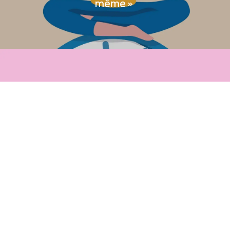
même »
Journée Agences Ouvertes :
retrouvons-nous le 24 mars !