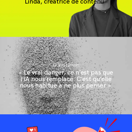
Linda, créatrice de contenu
Grand témoin
« Le vrai danger, ce n’est pas que
l’IA nous remplace. C’est qu’elle
andCo
nous habitue à ne plus penser »
andClients
andNews
andContact