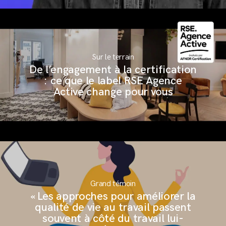
Sur le terrain
De l’engagement à la certification
: ce que le label RSE Agence
Active change pour vous
Grand témoin
« Les approches pour améliorer la
qualité de vie au travail passent
souvent à côté du travail lui-