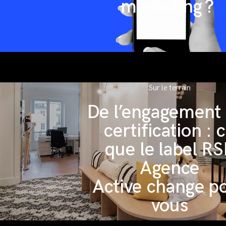
marketing ?
Sur le terrain
De l’engagement 
certification : 
que le label R
Agence
Active change p
vous