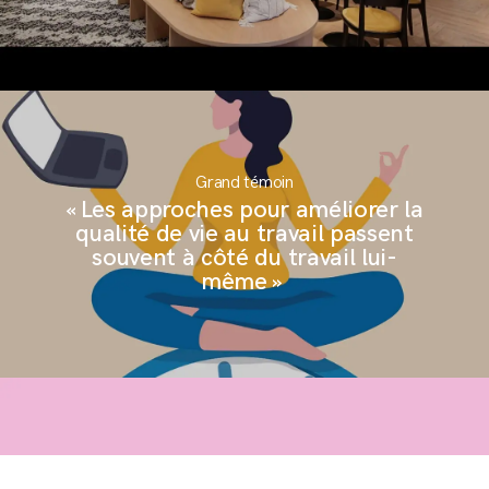
Grand témoin
« Les approches pour améliorer la
qualité de vie au travail passent
souvent à côté du travail lui-
même »