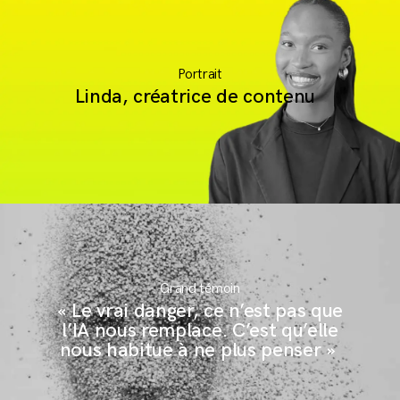
Portrait
Linda, créatrice de contenu
andCo
andClients
andNews
andContact
S'inscrire à la newsletter
Grand témoin
« Le vrai danger, ce n’est pas que
l’IA nous remplace. C’est qu’elle
nous habitue à ne plus penser »