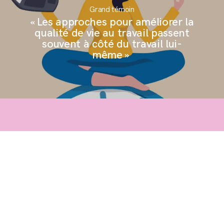
Grand témoin
« Les approches pour améliorer la
qualité de vie au travail passent
souvent à côté du travail lui-
même »
Journée Agences Ouvertes :
retrouvons-nous le 24 mars !