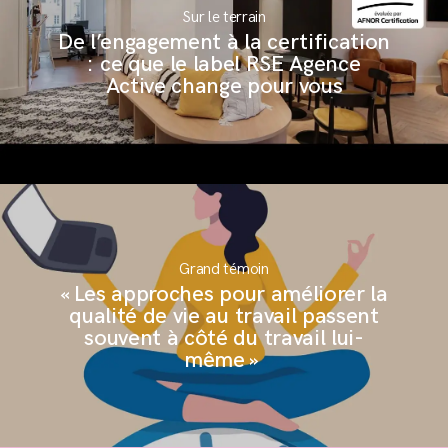
Sur le terrain
De l’engagement à la certification
: ce que le label RSE Agence
Active change pour vous
Grand témoin
« Les approches pour améliorer la
qualité de vie au travail passent
souvent à côté du travail lui-
même »