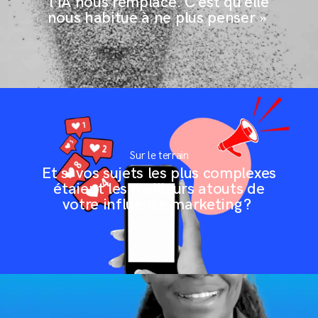
l’IA nous remplace. C’est qu’elle
nous habitue à ne plus penser »
Mentions légales
Sur le terrain
Conditions Générales de Vente
Et si vos sujets les plus complexes
étaient les meilleurs atouts de
votre influence marketing ?