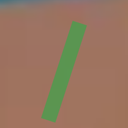
andCo
andClients