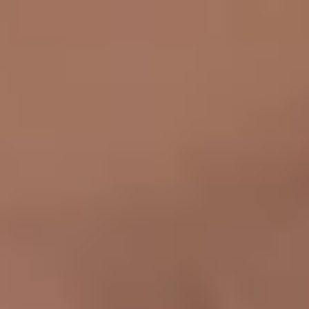
andNews
andContact
S'inscrire à la newsletter