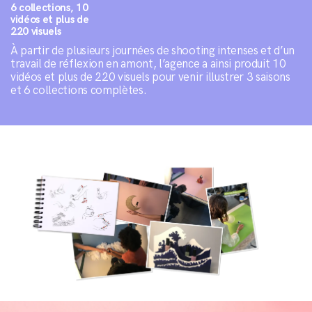
6 collections, 10
vidéos et plus de
220 visuels
À partir de plusieurs journées de shooting intenses et d’un
travail de réflexion en amont, l’agence a ainsi produit 10
vidéos et plus de 220 visuels pour venir illustrer 3 saisons
et 6 collections complètes.