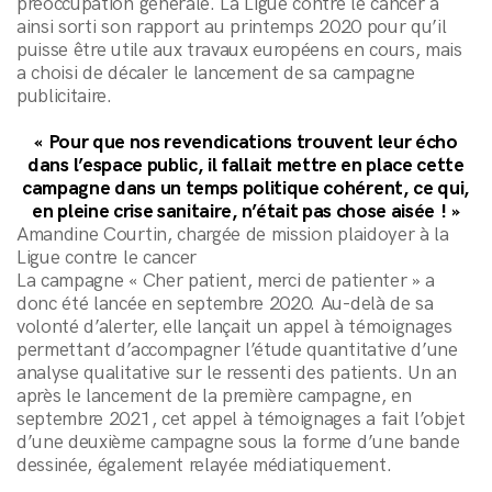
préoccupation générale. La Ligue contre le cancer a
ainsi sorti son rapport au printemps 2020 pour qu’il
puisse être utile aux travaux européens en cours, mais
a choisi de décaler le lancement de sa campagne
publicitaire.
andCo
« Pour que nos revendications trouvent leur écho
andClients
dans l’espace public, il fallait mettre en place cette
campagne dans un temps politique cohérent, ce qui,
andNews
en pleine crise sanitaire, n’était pas chose aisée ! »
andContact
Amandine Courtin, chargée de mission plaidoyer à la
Ligue contre le cancer
La campagne « Cher patient, merci de patienter » a
S'inscrire à la newsletter
donc été lancée en septembre 2020. Au-delà de sa
volonté d’alerter, elle lançait un appel à témoignages
permettant d’accompagner l’étude quantitative d’une
analyse qualitative sur le ressenti des patients. Un an
après le lancement de la première campagne, en
septembre 2021, cet appel à témoignages a fait l’objet
d’une deuxième campagne sous la forme d’une bande
dessinée, également relayée médiatiquement.