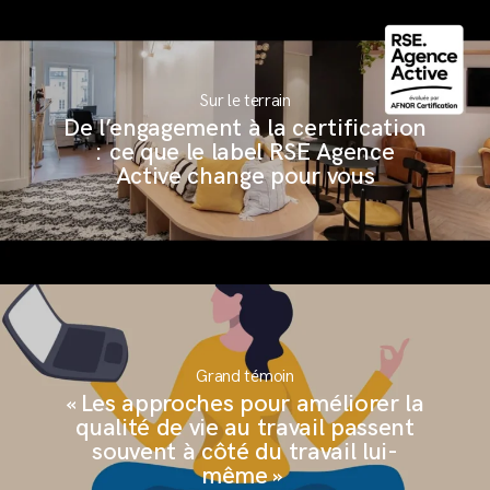
Sur le terrain
De l’engagement à la certification
: ce que le label RSE Agence
Active change pour vous
Grand témoin
« Les approches pour améliorer la
qualité de vie au travail passent
souvent à côté du travail lui-
même »