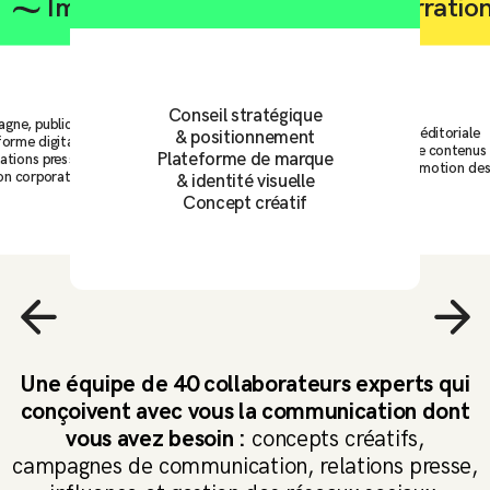
Impact
Narratio
Conseil stratégique
ne, publicité & acquisitions
Stratégie éditoriale
& positionnement
forme digitale & site internet
Création de contenus
Plateforme de marque
ations presse et influence
Vidéo, UGC & motion des
ion corporate & commerciale
& identité visuelle
Concept créatif
Une équipe de 40 collaborateurs experts qui
conçoivent avec vous la communication dont
vous avez besoin :
concepts créatifs,
campagnes de communication, relations presse,