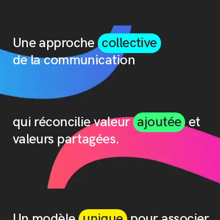
Une approche
collective
de la communication
qui réconcilie valeur
ajoutée
et
valeurs partagées.
Un modèle
unique
pour associer