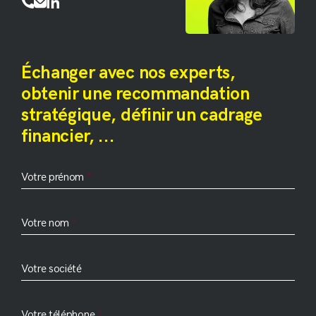
Mentions légales
Échanger avec nos experts,
obtenir une recommandation
stratégique, définir un cadrage
financier, ...
Site
Votre prénom
Conditions Générales de Vente
Votre nom
Votre société
Votre téléphone