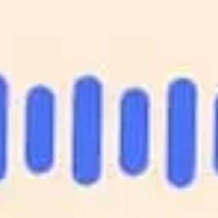
andCo
andClients
andNews
andContact
S'inscrire à la newsletter