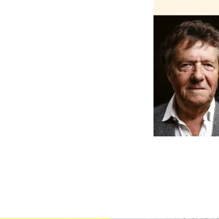
andCo
andClients