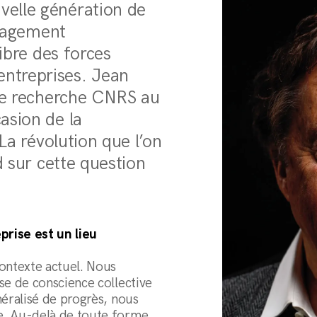
elle génération de
ngagement
libre des forces
ntreprises. Jean
 de recherche CNRS au
asion de la
 La révolution que l’on
d sur cette question
prise est un lieu
contexte actuel. Nous
se de conscience collective
néralisé de progrès, nous
e. Au-delà de toute forme