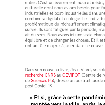
entier. C’est un événement inouï et inédit,
culturelle dont nous avions besoin pour fa
industrielles et post-industrielles dans u
combinera digital et écologie. Les individ
problématique du réchauffement climatiqu
survie. Ils sont fatigués par la période, mai
ait du sens. Nous avons ici une vraie chan
équilibre et de changer les choses. Et il es
ont un rôle majeur à jouer dans ce nouve
Dans son nouveau livre, Jean Viard, socio
recherche CNRS
au
CEVIPOF
(Centre de r
de
Sciences Po
), dresse un portrait lucid
post Covid-19.
« Et si, grâce à cette pandémi
montée vers la ville, après la 